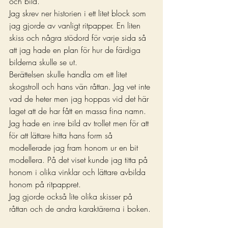
och bild.
Jag skrev ner historien i ett litet block som 
jag gjorde av vanligt ritpapper. En liten 
skiss och några stödord för varje sida så 
att jag hade en plan för hur de färdiga 
bilderna skulle se ut.
Berättelsen skulle handla om ett litet 
skogstroll och hans vän råttan. Jag vet inte 
vad de heter men jag hoppas vid det här 
laget att de har fått en massa fina namn.
Jag hade en inre bild av trollet men för att 
för att lättare hitta hans form så 
modellerade jag fram honom ur en bit 
modellera. På det viset kunde jag titta på 
honom i olika vinklar och lättare avbilda 
honom på ritpappret.
Jag gjorde också lite olika skisser på 
råttan och de andra karaktärerna i boken.