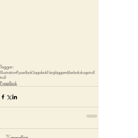
Taggar:
Illustration
Pysselbok
Sagobok
Färglägga
målarbok
skogstroll
troll
Pysselbok
Kommentarer