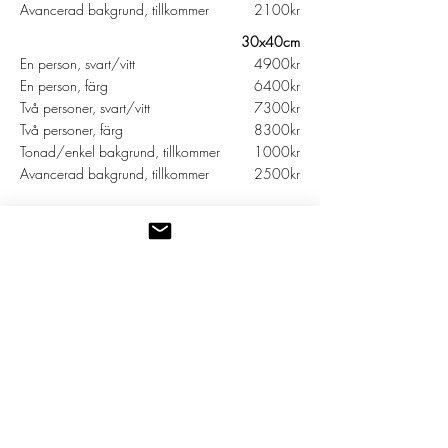
Avancerad bakgrund, tillkommer
2100kr
30x40cm
En person, svart/vitt
4900kr
En person, färg
6400kr
Två personer, svart/vitt
7300kr
Två personer, färg
8300kr
Tonad/enkel bakgrund, tillkommer
1000kr
Avancerad bakgrund, tillkommer
2500kr
*Ledpriser
Priserna ovan gäller de vanligaste typerna av
porträtt med huvud ner till hals/axlar. Jag gör även
t.ex. helfigur i miljö, person + husdjur, fler antal
individer etc. (maila mig tänkt utförande så
återkommer jag med offert).
**Ram & glas
En pastellteckning behöver skyddas från beröring.
Därför ska de alltid sättas bakom glas. Jag har inte
egna ramar till försäljning men kan om du vill köpa
in en passande ram med glas för att du ska få hem
en komplett tavla. Fråga så tar jag fram ett förslag