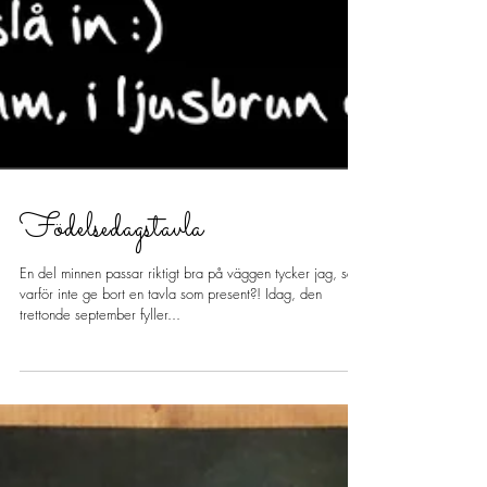
Födelsedagstavla
En del minnen passar riktigt bra på väggen tycker jag, så
varför inte ge bort en tavla som present?! Idag, den
trettonde september fyller...