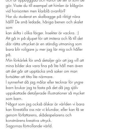
gör. Visste du till exempel att himlen är blågrön
vid horisonten men klarblå ovanför?
Har du studerat en skalbagge på riktigt nära
håll? De små ledade, håriga benen och skalet
som
kan skifta i olika färger. Insekter är vackra. :)
Att gå in på djupet för att imitera och få till det
där rätta uttrycket är en ständig utmaning som
bara blir roligare ju mer jag lär mig och håller
på.
Min förkärlek för små detaljer gör att jag vill att
mina bilder ska vara fina på lite håll men även
att det går att upptäcka små saker om man
fortsätter att titta lite närmare.
I synnerhet då jag målar eller tecknar för yngre
barn brukar jag ta fasta på det då jag själv
uppskattade detaljerade illustrationer så mycket
som barn.
Något som jag också älskar är världen vi bara
kan föreställa oss när vi blundar, eller kan få se
genom författarens, skådespelarens och
konstnärens kreativa uttryck.
Sagornas förtrollande värld.