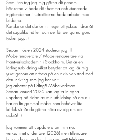
Som liten tog jag mig gärna dit genom
böckerna vi hade där hemma och studerade
ingående hur illustratörerna hade arbetat med
bilderna.
Kanske är det därför mitt eget uttryckssätt drar åt
det sagolika hållet, och det får det gärna göra
tycker jag. :)
Sedan Hösten 2024 studerar jag till
Möbelrenoverare / Möbelrestaurerare via
Hantverksakademin i Stockholm. Det är en
lärlingsutbildning vilket betyder att jag lär mig
yrket genom att arbeta på en aktiv verkstad med
den inrikting som jag har valt.
Jag arbetar på Lidingö Möbelverkstad.
Sedan januari 2026 kan jag ta in egna
uppdrag på sidan av min utbildning så om du
har en fin gammal möbel som behöver lite
kärlek så får du gärna höra av dig om det
också! :)
Jag kommer att uppdatera om min nya
verksamhet under året (2026) men tillsvidare
kan du höra av dig till mig via mitt telefonnr;