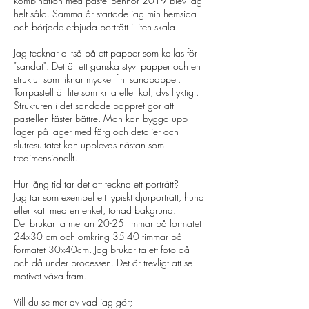
kombination med pastellpennor 2019 blev jag
helt såld. Samma år startade jag min hemsida
och började erbjuda porträtt i liten skala.
Jag tecknar alltså på ett papper som kallas för
"sandat". Det är ett ganska styvt papper och en
struktur som liknar mycket fint sandpapper.
Torrpastell är lite som krita eller kol, dvs flyktigt.
Strukturen i det sandade pappret gör att
pastellen fäster bättre. Man kan bygga upp
lager på lager med färg och detaljer och
slutresultatet kan upplevas nästan som
tredimensionellt.
Hur lång tid tar det att teckna ett porträtt?
Jag tar som exempel ett typiskt djurporträtt, hund
eller katt med en enkel, tonad bakgrund.
Det brukar ta mellan 20-25 timmar på formatet
24x30 cm och omkring 35-40 timmar på
formatet 30x40cm. Jag brukar ta ett foto då
och då under processen. Det är trevligt att se
motivet växa fram.
Vill du se mer av vad jag gör;