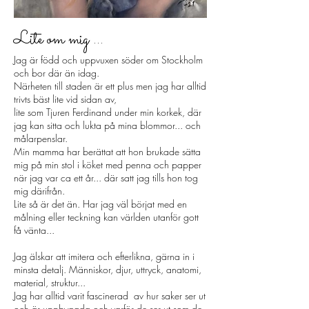
​Lite om mig ...
Jag är född och uppvuxen söder om Stockholm
och bor där än idag.
Närheten till staden är ett plus men jag har alltid
trivts bäst lite vid sidan av,
lite som Tjuren Ferdinand under min korkek, där
jag kan sitta och lukta på mina blommor... och
målarpenslar.
Min mamma har berättat att hon brukade sätta
mig på min stol i köket med penna och papper
när jag var ca ett år... där satt jag tills hon tog
mig därifrån.
Lite så är det än. Har jag väl börjat med en
målning eller teckning kan världen utanför gott
få vänta...
Jag älskar att imitera och efterlikna, gärna in i
minsta detalj. Människor, djur, uttryck, anatomi,
material, struktur...
Jag har alltid varit fascinerad av hur saker ser ut
och är uppbyggda och varför de ser ut som de