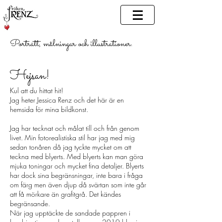
Porträtt, målningar och illustrationer.
​Hejsan!
Kul att du hittat hit!
Jag heter Jessica Renz och det här är en
hemsida för mina bildkonst.
Jag har tecknat och målat till och från genom
livet. Min fotorealistiska stil har jag med mig
sedan tonåren då jag tyckte mycket om att
teckna med blyerts. Med blyerts kan man göra
mjuka toningar och mycket fina detaljer. Blyerts
har dock sina begränsningar, inte bara i fråga
om färg men även djup då svärtan som inte går
att få mörkare än grafitgrå. Det kändes
begränsande.
När jag upptäckte de sandade pappren i