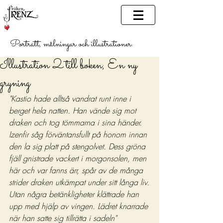
Porträtt, målningar och illustrationer.
Illustration 2 till boken; En ny
gryning
"Kastio hade alltså vandrat runt inne i 
berget hela natten. Han vände sig mot 
draken och tog tömmarna i sina händer. 
Izenfir såg förväntansfullt på honom innan 
den la sig platt på stengolvet. Dess gröna 
fjäll gnistrade vackert i morgonsolen, men 
här och var fanns ärr, spår av de många 
strider draken utkämpat under sitt långa liv.
Utan några betänkligheter klättrade han 
upp med hjälp av vingen. Lädret knarrade 
när han satte sig tillrätta i sadeln"