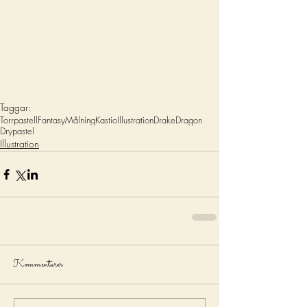
Taggar:
Torrpastell
Fantasy
Målning
Kastio
Illustration
Drake
Dragon
Drypastel
Illustration
Kommentarer