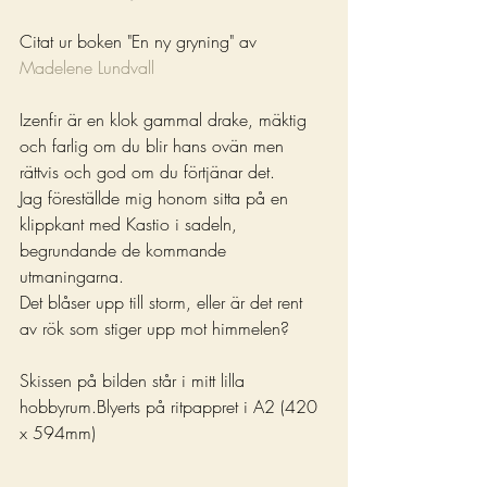
Citat ur boken "En ny gryning" av 
Madelene Lundvall
Izenfir är en klok gammal drake, mäktig 
och farlig om du blir hans ovän men 
rättvis och god om du förtjänar det.
Jag föreställde mig honom sitta på en 
klippkant med Kastio i sadeln, 
begrundande de kommande 
utmaningarna.
Det blåser upp till storm, eller är det rent 
av rök som stiger upp mot himmelen?
Skissen på bilden står i mitt lilla 
hobbyrum.Blyerts på ritpappret i A2 (420 
x 594mm)