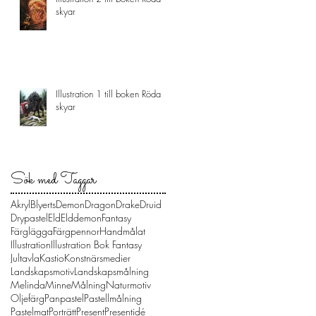
skyar
Illustration 1 till boken Röda
skyar
Sök med Taggar
Akryl
Blyerts
Demon
Dragon
Drake
Druid
Drypastel
Eld
Elddemon
Fantasy
Färglägga
Färgpennor
Handmålat
Illustration
Illustration Bok Fantasy
Jultavla
Kastio
Konstnärsmedier
Landskapsmotiv
Landskapsmålning
Melinda
Minne
Målning
Naturmotiv
Oljefärg
Panpastel
Pastellmålning
Pastelmat
Porträtt
Present
Presentidé