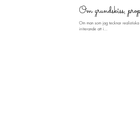
Om grundskiss, propo
Om man som jag tecknar realistiska po
irriterande att i...