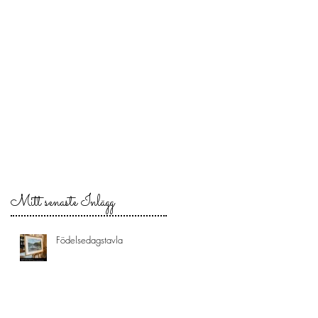
Mitt senaste Inlägg
Födelsedagstavla