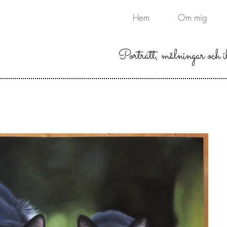
Hem
Om mig
Porträtt, målningar och il