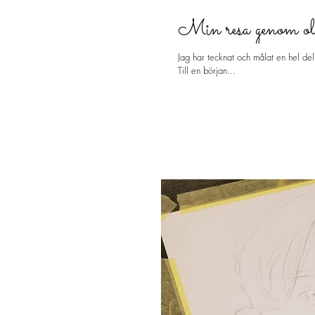
Min resa genom oli
Jag har tecknat och målat en hel de
Till en början...