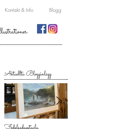
Kontakt & Info
Blogg
lustrationer.
Aktuellta Blogginlägg
Födelsedagstavla
Min resa genom olika