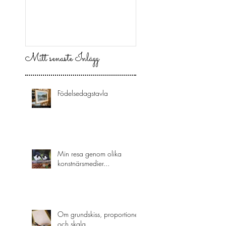
Mitt senaste Inlägg
Födelsedagstavla
Min resa genom olika
konstnärsmedier...
Om grundskiss, proportioner
och skala.