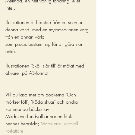
Melinda, en helt vanlig tonåring, eller 
inte...
Illustrationen är hämtad från en scen ur 
denna värld, med en mytomspunnen varg 
från en annan värld
som precis bestämt sig för att göra stor 
entré.
Illustrationen "Sköll slår till" är målat med 
akvarell på A3-format.
Vill du läsa mer om böckerna "Och 
mörkret föll", "Röda skyar" och andra 
kommande böcker av
Madelene Lundvall är här en länk till 
hennes hemsida; 
Madelene Lundvall 
Författare