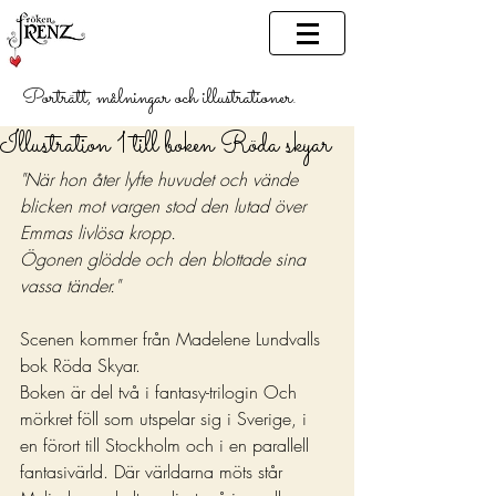
Porträtt, målningar och illustrationer.
Illustration 1 till boken Röda skyar
"När hon åter lyfte huvudet och vände 
blicken mot vargen stod den lutad över 
Emmas livlösa kropp.
Ögonen glödde och den blottade sina 
vassa tänder."
Scenen kommer från Madelene Lundvalls 
bok Röda Skyar.
Boken är del två i fantasy-trilogin Och 
mörkret föll som utspelar sig i Sverige, i 
en förort till Stockholm och i en parallell 
fantasivärld. Där världarna möts står 